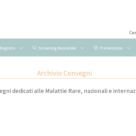
Cen
l Registro
Screening Neonatale
Prevenzione
Archivio Convegni
gni dedicati alle Malattie Rare, nazionali e internaz