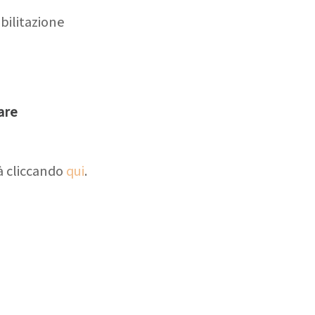
bilitazione
are
à cliccando
qui
.