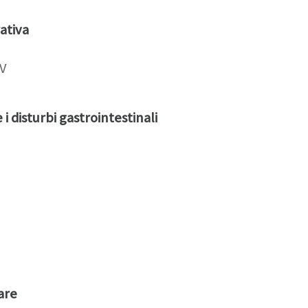
ativa
DV
i disturbi gastrointestinali
are