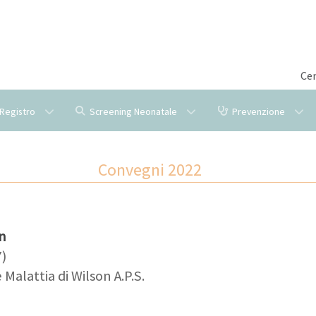
Cen
l Registro
Screening Neonatale
Prevenzione
Convegni 2022
on
7)
Malattia di Wilson A.P.S.