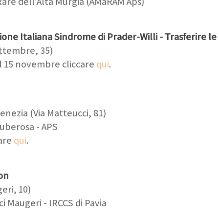
Rare dell’Alta Murgia (AMaRAM Aps)
one Italiana Sindrome di Prader-Willi - Trasferire l
ettembre, 35)
 il 15 novembre cliccare
qui
.
enezia (Via Matteucci, 81)
Tuberosa - APS
care
qui
.
son
eri, 10)
ici Maugeri - IRCCS di Pavia