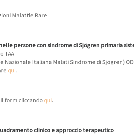
ioni Malattie Rare
 nelle persone con sindrome di Sjögren primaria sistem
ne TAA
one Nazionale Italiana Malati Sindrome di Sjögren) O
are
qui
.
 il form cliccando
qui
.
uadramento clinico e approccio terapeutico