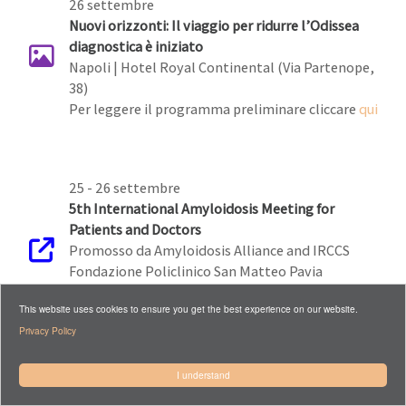
26 settembre
Nuovi orizzonti: Il viaggio per ridurre l’Odissea
diagnostica è iniziato
Napoli | Hotel Royal Continental (Via Partenope,
38)
Per leggere il programma preliminare cliccare
qui
25 - 26 settembre
5th International Amyloidosis Meeting for
Patients and Doctors
Promosso da Amyloidosis Alliance and IRCCS
Fondazione Policlinico San Matteo Pavia
Program for doctors
This website uses cookies to ensure you get the best experience on our website.
Program for patients
Privacy Policy
I understand
20 settembre - 9.00/17.30